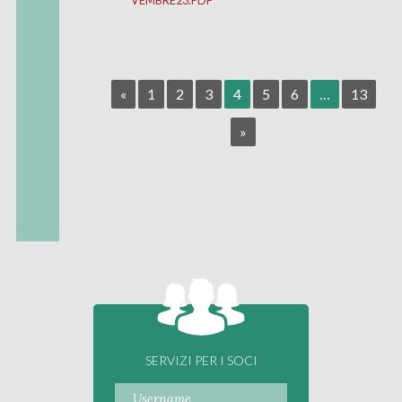
«
1
2
3
4
5
6
…
13
»
SERVIZI PER I SOCI