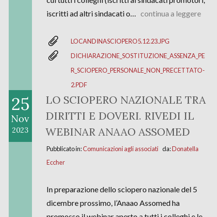
iscritti ad altri sindacati o…
continua a leggere
LOCANDINASCIOPERO5.12.23.JPG
DICHIARAZIONE_SOSTITUZIONE_ASSENZA_PE
R_SCIOPERO_PERSONALE_NON_PRECETTATO-
2.PDF
25
LO SCIOPERO NAZIONALE TRA
DIRITTI E DOVERI. RIVEDI IL
Nov
WEBINAR ANAAO ASSOMED
2023
Pubblicato in:
Comunicazioni agli associati
da:
Donatella
Eccher
In preparazione dello sciopero nazionale del 5
dicembre prossimo, l’Anaao Assomed ha
promosso il webinar aperto a tutti i colleghi e le