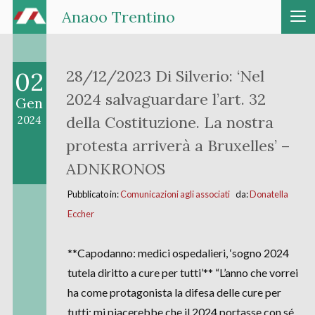
Anaoo Trentino
02
28/12/2023 Di Silverio: ‘Nel
2024 salvaguardare l’art. 32
Gen
della Costituzione. La nostra
2024
protesta arriverà a Bruxelles’ –
ADNKRONOS
Pubblicato in:
Comunicazioni agli associati
da:
Donatella
Eccher
**Capodanno: medici ospedalieri, ‘sogno 2024
tutela diritto a cure per tutti’** “L’anno che vorrei
ha come protagonista la difesa delle cure per
tutti: mi piacerebbe che il 2024 portasse con sé