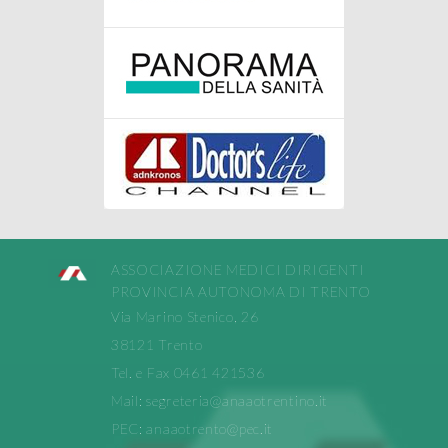
ASSOCIAZIONE MEDICI DIRIGENTI
PROVINCIA AUTONOMA DI TRENTO
Via Marino Stenico, 26
38121 Trento
Tel. e Fax 0461 421536
Mail:
segreteria@anaaotrentino.it
PEC:
anaaotrento@pec.it