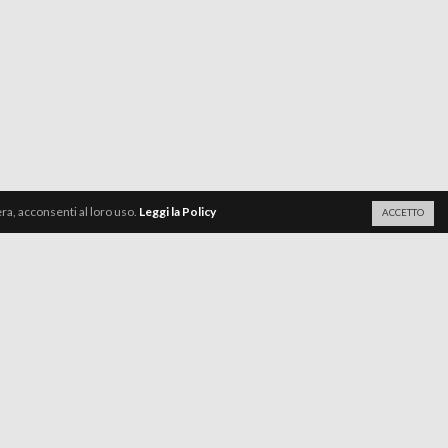
a, acconsenti al loro uso.
Leggi la Policy
ACCETTO