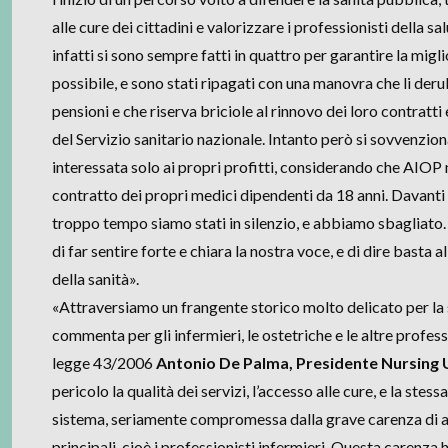
alle cure dei cittadini e valorizzare i professionisti della sal
infatti si sono sempre fatti in quattro per garantire la migl
possibile, e sono stati ripagati con una manovra che li deru
pensioni e che riserva briciole al rinnovo dei loro contratti
del Servizio sanitario nazionale. Intanto però si sovvenziona
interessata solo ai propri profitti, considerando che AIOP 
contratto dei propri medici dipendenti da 18 anni. Davanti
troppo tempo siamo stati in silenzio, e abbiamo sbagliato
di far sentire forte e chiara la nostra voce, e di dire basta
della sanità».
«Attraversiamo un frangente storico molto delicato per la s
commenta per gli infermieri, le ostetriche e le altre profess
legge 43/2006
Antonio De Palma, Presidente Nursing 
pericolo la qualità dei servizi, l’accesso alle cure, e la stess
sistema, seriamente compromessa dalla grave carenza di al
principali, cioè i professionisti infermieri. Questa carenza