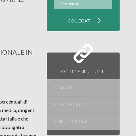
IONALE IN
COLLEGAMENTI UTILI
ANAAO.IT
ercentuali di
A.P.S.S. TRENTINO
 medici, dirigenti
ta Italia e che
A.P.RA.N TRENTINO
i obbligati a
 con soddisfazione