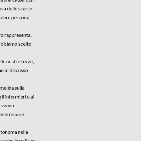
usa delle scarse
endere percorsi
ero rappresenta,
 abbiamo scelto
 le nostre forze,
mo al discusso
elina sulla
li infermieri e ai
e vanno
elle risorse
utonoma nella
to che la politica