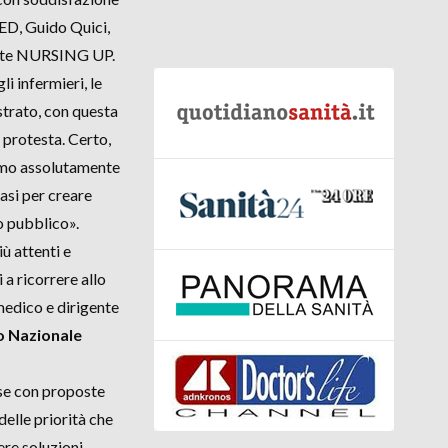
D, Guido Quici,
nte NURSING UP.
li infermieri, le
ostrato, con questa
 protesta. Certo,
iamo assolutamente
basi per creare
o pubblico».
ù attenti e
 a ricorrere allo
medico e dirigente
io Nazionale
ese con proposte
delle priorità che
ere soluzioni