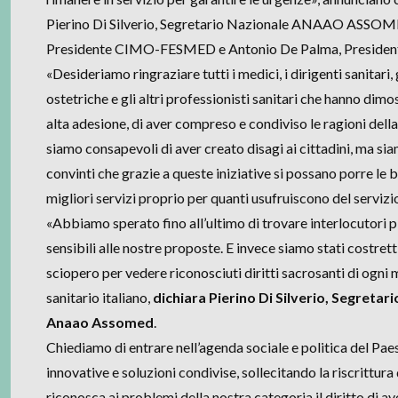
Pierino Di Silverio, Segretario Nazionale ANAAO ASSOME
Presidente CIMO-FESMED e Antonio De Palma, Preside
«Desideriamo ringraziare tutti i medici, i dirigenti sanitari, g
ostetriche e gli altri professionisti sanitari che hanno dim
alta adesione, di aver compreso e condiviso le ragioni della
siamo consapevoli di aver creato disagi ai cittadini, ma s
convinti che grazie a queste iniziative si possano porre le 
migliori servizi proprio per quanti usufruiscono del servizi
«Abbiamo sperato fino all’ultimo di trovare interlocutori pi
sensibili alle nostre proposte. E invece siamo stati costretti
sciopero per vedere riconosciuti diritti sacrosanti di ogni 
sanitario italiano,
dichiara Pierino Di Silverio, Segretar
Anaao Assomed
.
Chiediamo di entrare nell’agenda sociale e politica del Pa
innovative e soluzioni condivise, sollecitando la riscrittura 
riconosca ai problemi della nostra categoria il diritto di av