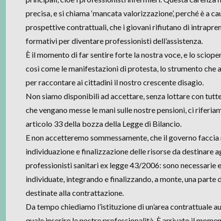
precisa, e si chiama ‘mancata valorizzazione’, perché è a ca
prospettive contrattuali, che i giovani rifiutano di intrapr
formativi per diventare professionisti dell’assistenza.
È il momento di far sentire forte la nostra voce, e lo sciop
così come le manifestazioni di protesta, lo strumento che
per raccontare ai cittadini il nostro crescente disagio.
Non siamo disponibili ad accettare, senza lottare con tutte
che vengano messe le mani sulle nostre pensioni, ci riferia
articolo 33 della bozza della Legge di Bilancio.
E non accetteremo sommessamente, che il governo faccia m
individuazione e finalizzazione delle risorse da destinare ag
professionisti sanitari ex legge 43/2006: sono necessarie 
individuate, integrando e finalizzando, a monte, una parte d
destinate alla contrattazione.
Da tempo chiediamo l’istituzione di un’area contrattuale a
quale inserire le nostre professionalità. È arrivato il momen