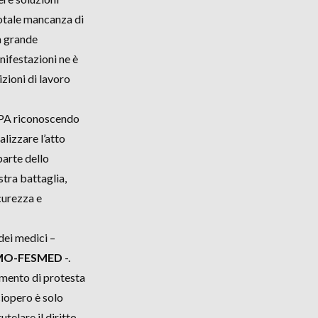
 totale mancanza di
la grande
anifestazioni ne è
zioni di lavoro
a PA riconoscendo
alizzare l’atto
parte dello
tra battaglia,
curezza e
dei medici –
CIMO-FESMED
-.
imento di protesta
ciopero è solo
utelare il diritto