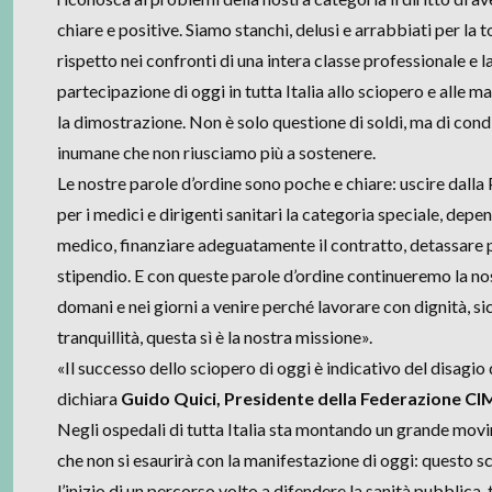
chiare e positive. Siamo stanchi, delusi e arrabbiati per la
rispetto nei confronti di una intera classe professionale e 
partecipazione di oggi in tutta Italia allo sciopero e alle m
la dimostrazione. Non è solo questione di soldi, ma di condi
inumane che non riusciamo più a sostenere.
Le nostre parole d’ordine sono poche e chiare: uscire dall
per i medici e dirigenti sanitari la categoria speciale, depen
medico, finanziare adeguatamente il contratto, detassare 
stipendio. E con queste parole d’ordine continueremo la nos
domani e nei giorni a venire perché lavorare con dignità, si
tranquillità, questa sì è la nostra missione».
«Il successo dello sciopero di oggi è indicativo del disagio 
dichiara
Guido Quici, Presidente della Federazione 
Negli ospedali di tutta Italia sta montando un grande mov
che non si esaurirà con la manifestazione di oggi: questo s
l’inizio di un percorso volto a difendere la sanità pubblica, t