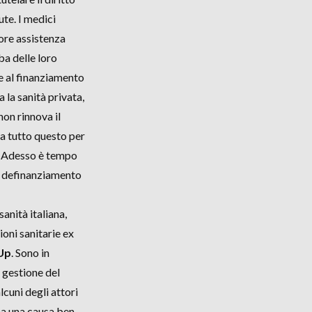
ute. I medici
iore assistenza
ba delle loro
 e al finanziamento
 la sanità privata,
non rinnova il
 a tutto questo per
. Adesso è tempo
 al definanziamento
anità italiana,
ioni sanitarie ex
Up
. Sono in
a gestione del
cuni degli attori
 ha una causa ben