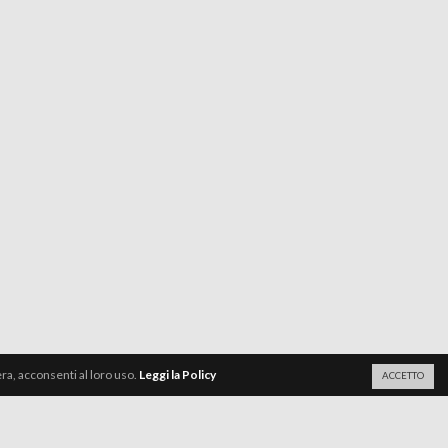
a, acconsenti al loro uso.
Leggi la Policy
ACCETTO