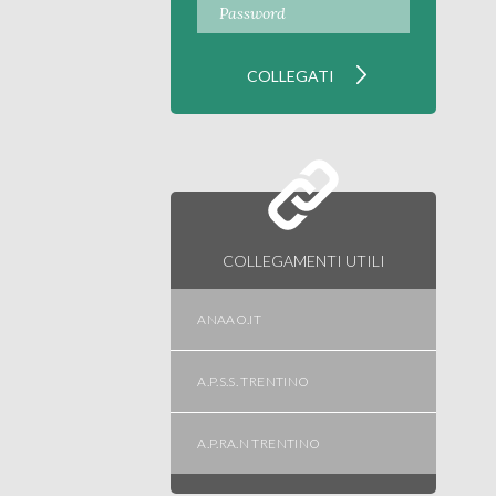
COLLEGAMENTI UTILI
ANAAO.IT
A.P.S.S. TRENTINO
A.P.RA.N TRENTINO