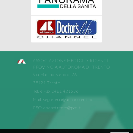
ASSOCIAZIONE MEDICI DIRIGENTI
PROVINCIA AUTONOMA DI TRENTO
Via Marino Stenico, 26
38121 Trento
Tel. e Fax 0461 421536
Mail:
segreteria@anaaotrentino.it
PEC:
anaaotrento@pec.it
Admin Area