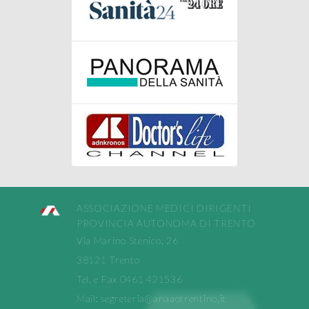
ASSOCIAZIONE MEDICI DIRIGENTI
PROVINCIA AUTONOMA DI TRENTO
Via Marino Stenico, 26
38121 Trento
Tel. e Fax 0461 421536
Mail:
segreteria@anaaotrentino.it