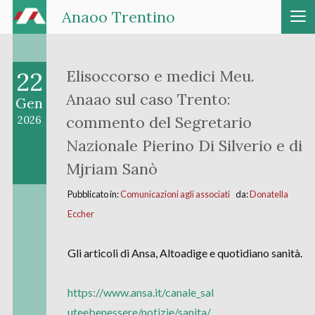
Anaoo Trentino
22
Elisoccorso e medici Meu.
Anaao sul caso Trento:
Gen
commento del Segretario
2026
Nazionale Pierino Di Silverio e di
Mjriam Sanò
Pubblicato in:
Comunicazioni agli associati
da:
Donatella
Eccher
Gli articoli di Ansa, Altoadige e quotidiano sanità.
https://www.ansa.it/canale_sal
uteebenessere/notizie/sanita/