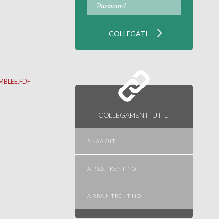
MBLEE.PDF
COLLEGAMENTI UTILI
ANAAO.IT
A.P.S.S. TRENTINO
A.P.RA.N TRENTINO