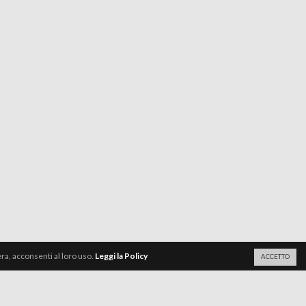
a, acconsenti al loro uso.
Leggi la Policy
ACCETTO