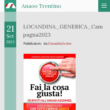
Anaoo Trentino
21
LOCANDINA_GENERICA_Cam
pagna2023
Set
2023
Pubblicato in: da:
Donatella Eccher