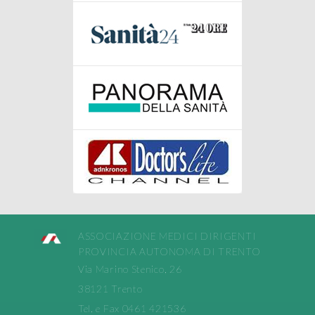
ASSOCIAZIONE MEDICI DIRIGENTI
PROVINCIA AUTONOMA DI TRENTO
Via Marino Stenico, 26
38121 Trento
Tel. e Fax 0461 421536