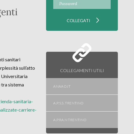
genti
ti sanitari
ssità sull’atto
COLLEGAMENTI UTILI
 Universitaria
e tra sistema
ANAAO.IT
ienda-sanitaria-
A.P.S.S. TRENTINO
alizzate-carriere-
A.P.RA.N TRENTINO