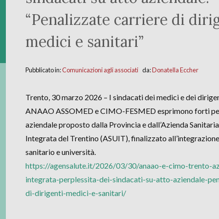
“Penalizzate carriere di diri
medici e sanitari”
Pubblicato in:
Comunicazioni agli associati
da:
Donatella Eccher
Trento, 30 marzo 2026 – I sindacati dei medici e dei dirigen
ANAAO ASSOMED e CIMO-FESMED esprimono forti perple
aziendale proposto dalla Provincia e dall’Azienda Sanitaria
Integrata del Trentino (ASUIT), finalizzato all’integrazion
sanitario e università.
https://agensalute.it/2026/03/30/anaao-e-cimo-trento-az
integrata-perplessita-dei-sindacati-su-atto-aziendale-pen
di-dirigenti-medici-e-sanitari/