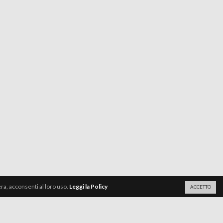
a, acconsenti al loro uso.
Leggi la Policy
ACCETTO