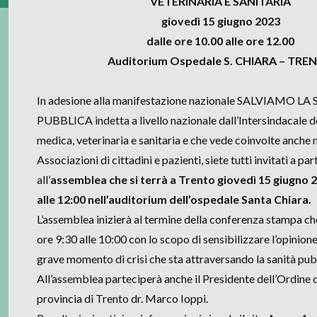
VETERINARIA E SANITARIA
giovedì 15 giugno 2023
dalle ore 10.00 alle ore 12.00
Auditorium Ospedale S. CHIARA – TRE
In adesione alla manifestazione nazionale SALVIAMO LA
PUBBLICA indetta a livello nazionale dall’Intersindacale d
medica, veterinaria e sanitaria e che vede coinvolte anche
Associazioni di cittadini e pazienti, siete tutti invitati a pa
all’
assemblea che si terrà a Trento giovedì 15 giugno 2
alle 12:00 nell’auditorium dell’ospedale Santa Chiara.
L’assemblea inizierà al termine della conferenza stampa che
ore 9:30 alle 10:00 con lo scopo di sensibilizzare l’opinione
grave momento di crisi che sta attraversando la sanità pub
All’assemblea parteciperà anche il Presidente dell’Ordine 
provincia di Trento dr. Marco Ioppi.