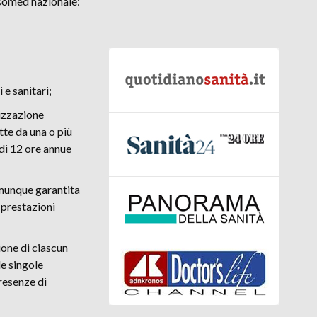
Assomed nazionale:
 e sanitari;
nizzazione
tte da una o più
di 12 ore annue
munque garantita
 prestazioni
ione di ciascun
le singole
resenze di