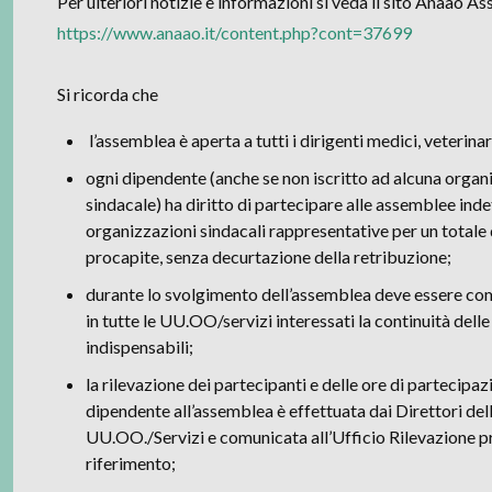
Per ulteriori notizie e informazioni si veda il sito Anaao 
https://www.anaao.it/content.php?cont=37699
Si ricorda che
l’assemblea è aperta a tutti i dirigenti medici, veterinari
ogni dipendente (anche se non iscritto ad alcuna orga
sindacale) ha diritto di partecipare alle assemblee inde
organizzazioni sindacali rappresentative per un totale 
procapite, senza decurtazione della retribuzione;
durante lo svolgimento dell’assemblea deve essere co
in tutte le UU.OO/servizi interessati la continuità delle
indispensabili;
la rilevazione dei partecipanti e delle ore di partecipaz
dipendente all’assemblea è effettuata dai Direttori del
UU.OO./Servizi e comunicata all’Ufficio Rilevazione p
riferimento;