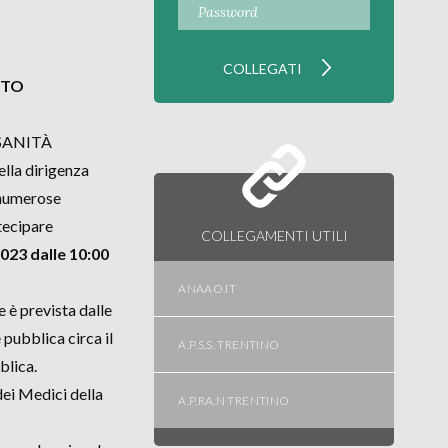
NTO
 SANITÀ
ella dirigenza
 numerose
rtecipare
COLLEGAMENTI UTILI
023 dalle 10:00
ANAAO.IT
 è prevista dalle
 pubblica circa il
A.P.S.S. TRENTINO
blica.
dei Medici della
A.P.RA.N TRENTINO