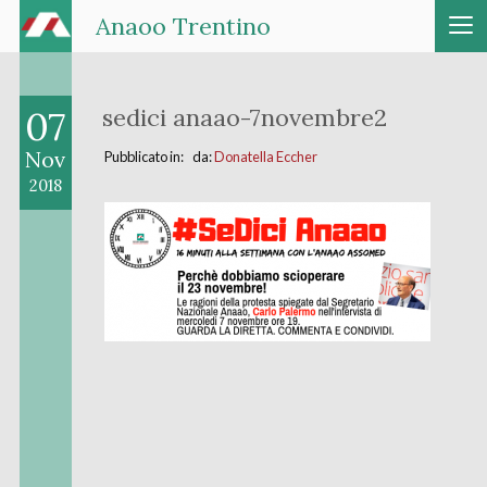
Anaoo Trentino
07
sedici anaao-7novembre2
Nov
Pubblicato in: da:
Donatella Eccher
2018