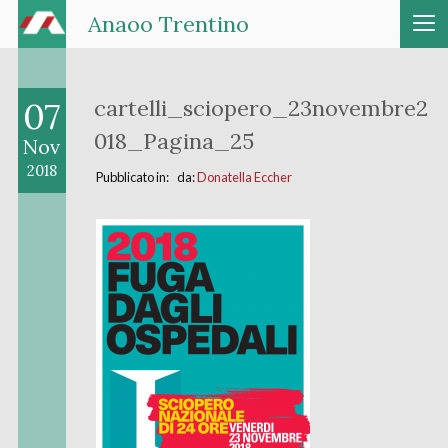
Anaoo Trentino
07
cartelli_sciopero_23novembre2
018_Pagina_25
Nov
2018
Pubblicato in: da:
Donatella Eccher