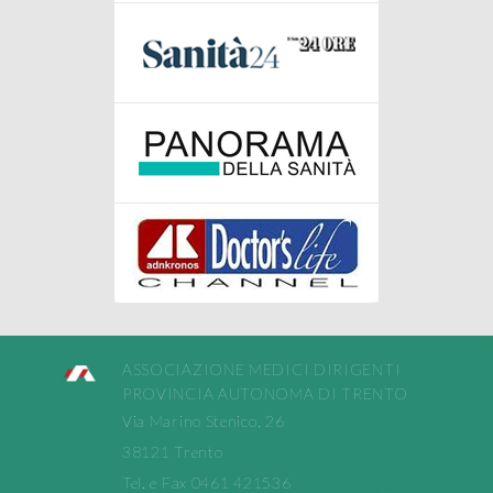
ASSOCIAZIONE MEDICI DIRIGENTI
PROVINCIA AUTONOMA DI TRENTO
Via Marino Stenico, 26
38121 Trento
Tel. e Fax 0461 421536