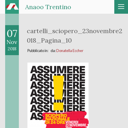
Anaoo Trentino
07
cartelli_sciopero_23novembre2
018_Pagina_10
Nov
2018
Pubblicato in: da:
Donatella Eccher