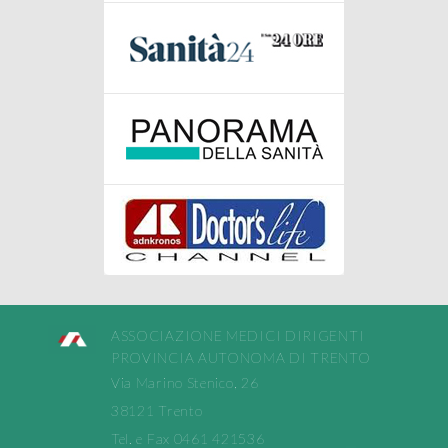
ASSOCIAZIONE MEDICI DIRIGENTI
PROVINCIA AUTONOMA DI TRENTO
Via Marino Stenico, 26
38121 Trento
Tel. e Fax 0461 421536