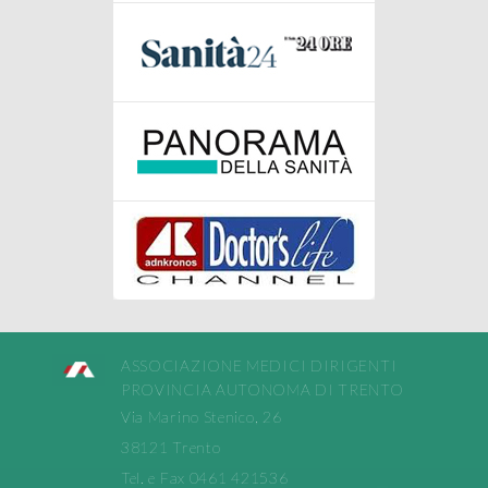
ASSOCIAZIONE MEDICI DIRIGENTI
PROVINCIA AUTONOMA DI TRENTO
Via Marino Stenico, 26
38121 Trento
Tel. e Fax 0461 421536