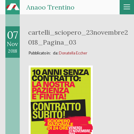
Anaoo Trentino
07
cartelli_sciopero_23novembre2
018_Pagina_03
Nov
2018
Pubblicato in: da:
Donatella Eccher