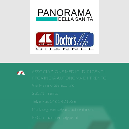
ASSOCIAZIONE MEDICI DIRIGENTI
PROVINCIA AUTONOMA DI TRENTO
Via Marino Stenico, 26
38121 Trento
Tel. e Fax 0461 421536
Mail:
segreteria@anaaotrentino.it
PEC:
anaaotrento@pec.it