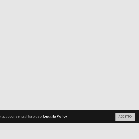
a, acconsenti al loro uso.
Leggi la Policy
ACCETTO