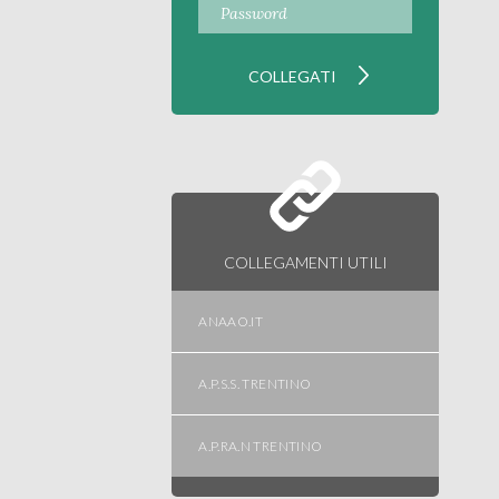
COLLEGAMENTI UTILI
ANAAO.IT
A.P.S.S. TRENTINO
A.P.RA.N TRENTINO